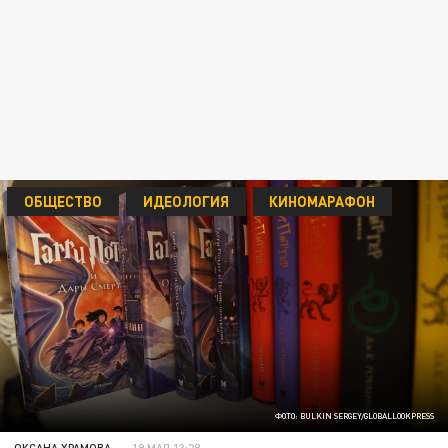
ОБЩЕСТВО
ИДЕОЛОГИЯ
КИНОМАРАФОН
ФОТО: BULKIN SERGEY/GLOBALLOOKPRESS
ОКСАНА ХРАМОВА
19 МАЯ 13:28