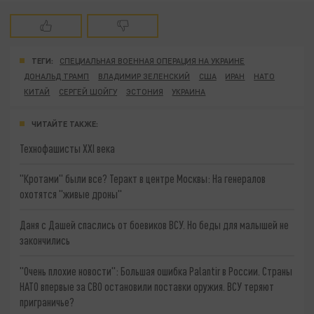
ТЕГИ:
СПЕЦИАЛЬНАЯ ВОЕННАЯ ОПЕРАЦИЯ НА УКРАИНЕ
ДОНАЛЬД ТРАМП
ВЛАДИМИР ЗЕЛЕНСКИЙ
США
ИРАН
НАТО
КИТАЙ
СЕРГЕЙ ШОЙГУ
ЭСТОНИЯ
УКРАИНА
ЧИТАЙТЕ ТАКЖЕ:
Технофашисты XXI века
"Кротами" были все? Теракт в центре Москвы: На генералов
охотятся "живые дроны"
Даня с Дашей спаслись от боевиков ВСУ. Но беды для малышей не
закончились
"Очень плохие новости": Большая ошибка Palantir в России. Страны
НАТО впервые за СВО остановили поставки оружия. ВСУ теряют
приграничье?