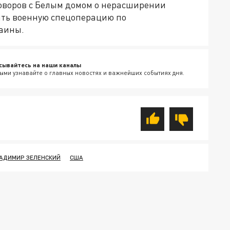
говоров с Белым домом о нерасширении
ать военную спецоперацию по
аины.
сывайтесь на наши каналы
ыми узнавайте о главных новостях и важнейших событиях дня.
АДИМИР ЗЕЛЕНСКИЙ
США