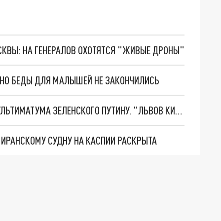
ОСКВЫ: НА ГЕНЕРАЛОВ ОХОТЯТСЯ "ЖИВЫЕ ДРОНЫ"
. НО БЕДЫ ДЛЯ МАЛЫШЕЙ НЕ ЗАКОНЧИЛИСЬ
НОВОЕ МАСШТАБНЕЙШЕЕ НАСТУПЛЕНИЕ. ТРИ УЛЬТИМАТУМА ЗЕЛЕНСКОГО ПУТИНУ. "ЛЬВОВ КИМА" ПОСТАВЯТ НА ПВО? ГЛОБАЛЬНЫЙ ПРОРЫВ ПОД ЗАПОРОЖЬЕМ
О ИРАНСКОМУ СУДНУ НА КАСПИИ РАСКРЫТА