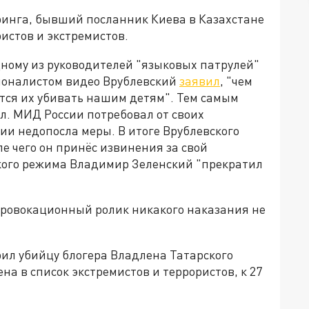
нга, бывший посланник Киева в Казахстане
истов и экстремистов.
дному из руководителей "языковых патрулей"
ионалистом видео Врублевский
заявил
, "чем
тся их убивать нашим детям". Тем самым
. МИД России потребовал от своих
ии недопосла меры. В итоге Врублевского
е чего он принёс извинения за свой
ского режима Владимир Зеленский "прекратил
 провокационный ролик никакого наказания не
рил убийцу блогера Владлена Татарского
на в список экстремистов и террористов, к 27