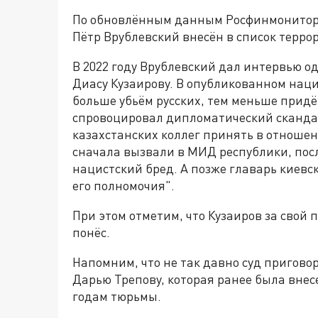
По обновлённым данным Росфинмонитори
Пётр Врублевский внесён в список террор
В 2022 году Врублевский дал интервью о
Диасу Кузаирову. В опубликованном нац
больше убьём русских, тем меньше придё
спровоцировал дипломатический скандал
казахстанских коллег принять в отношен
сначала вызвали в МИД республики, посл
нацистский бред. А позже главарь киев
его полномочия".
При этом отметим, что Кузаиров за свой
понёс.
Напомним, что не так давно суд пригово
Дарью Трепову, которая ранее была внесе
годам тюрьмы.