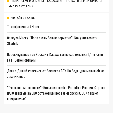
ТЕГИ:
СЕМЕЙ ОРМАНЫ
КАЗАХСТАН
ПОЖАР В СЕМЕЙ ОРМАНЫ
МЧС КАЗАХСТАНА
ЧИТАЙТЕ ТАКЖЕ:
Технофашисты XXI века
Оплеуха Маску. "Пора снять белые перчатки": Как уничтожить
Starlink
Перекинувшийся из России в Казахстан пожар охватил 1,1 тысячи
га в "Семей орманы"
Даня с Дашей спаслись от боевиков ВСУ. Но беды для малышей не
закончились
"Очень плохие новости": Большая ошибка Palantir в России. Страны
НАТО впервые за СВО остановили поставки оружия. ВСУ теряют
приграничье?