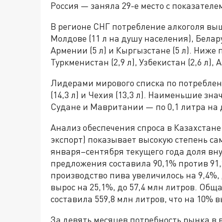
Россия — заняла 29-е место с показателе
В регионе СНГ потребление алкоголя выш
Молдове (11 л на душу населения), Беларуси
Армении (5 л) и Кыргызстане (5 л). Ниже
Туркменистан (2,9 л), Узбекистан (2,6 л), 
Лидерами мирового списка по потреблени
(14,3 л) и Чехия (13,3 л). Наименьшие з
Судане и Мавритании — по 0,1 литра на 
Анализ обеспечения спроса в Казахстан
экспорт) показывает высокую степень са
января–сентября текущего года доля вн
предложения составила 90,1% против 91
производство пива увеличилось на 9,4%, 
вырос на 25,1%, до 57,4 млн литров. Об
составила 559,8 млн литров, что на 10%
За девять месяцев потребность рынка в 