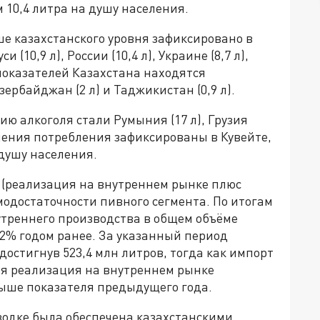
м 10,4 литра на душу населения.
е казахстанского уровня зафиксировано в
 (10,9 л), России (10,4 л), Украине (8,7 л),
 показателей Казахстана находятся
Азербайджан (2 л) и Таджикистан (0,9 л).
ю алкоголя стали Румыния (17 л), Грузия
начения потребления зафиксированы в Кувейте,
душу населения.
е (реализация на внутреннем рынке плюс
модостаточности пивного сегмента. По итогам
утреннего производства в общем объёме
,2% годом ранее. За указанный период
достигнув 523,4 млн литров, тогда как импорт
щая реализация на внутреннем рынке
 выше показателя предыдущего года.
водке была обеспечена казахстанскими