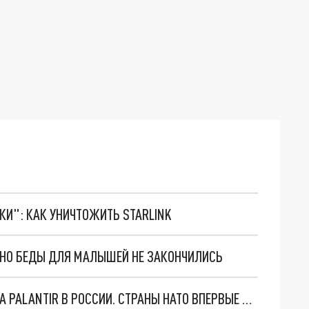
ТКИ": КАК УНИЧТОЖИТЬ STARLINK
. НО БЕДЫ ДЛЯ МАЛЫШЕЙ НЕ ЗАКОНЧИЛИСЬ
"ОЧЕНЬ ПЛОХИЕ НОВОСТИ": БОЛЬШАЯ ОШИБКА PALANTIR В РОССИИ. СТРАНЫ НАТО ВПЕРВЫЕ ЗА СВО ОСТАНОВИЛИ ПОСТАВКИ ОРУЖИЯ. ВСУ ТЕРЯЮТ ПРИГРАНИЧЬЕ?