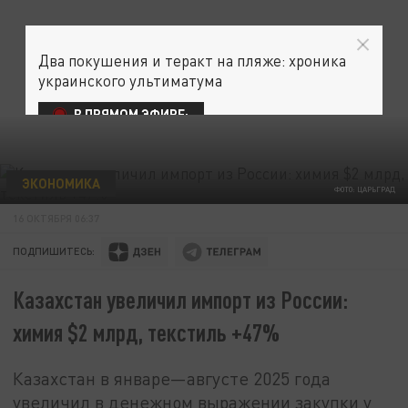
Два покушения и теракт на пляже: хроника
украинского ультиматума
В ПРЯМОМ ЭФИРЕ:
ЭКОНОМИКА
ФОТО: ЦАРЬГРАД
16 ОКТЯБРЯ 06:37
ПОДПИШИТЕСЬ:
Казахстан увеличил импорт из России:
химия $2 млрд, текстиль +47%
Казахстан в январе—августе 2025 года
увеличил в денежном выражении закупки у