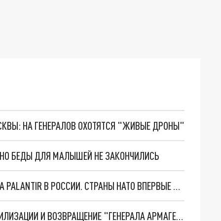
ОСКВЫ: НА ГЕНЕРАЛОВ ОХОТЯТСЯ "ЖИВЫЕ ДРОНЫ"
. НО БЕДЫ ДЛЯ МАЛЫШЕЙ НЕ ЗАКОНЧИЛИСЬ
"ОЧЕНЬ ПЛОХИЕ НОВОСТИ": БОЛЬШАЯ ОШИБКА PALANTIR В РОССИИ. СТРАНЫ НАТО ВПЕРВЫЕ ЗА СВО ОСТАНОВИЛИ ПОСТАВКИ ОРУЖИЯ. ВСУ ТЕРЯЮТ ПРИГРАНИЧЬЕ?
ТРИ ГЛАВНЫХ ИНСАЙДА ОБ СВО. ОТМЕНА МОБИЛИЗАЦИИ И ВОЗВРАЩЕНИЕ "ГЕНЕРАЛА АРМАГЕДДОНА"? ОТЛИЧНЫЕ НОВОСТИ, КОТОРЫЕ ЖДАЛИ ВСЕ