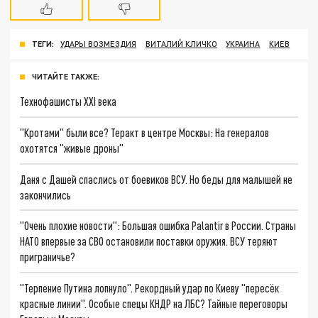
ТЕГИ:
УДАРЫ ВОЗМЕЗДИЯ
ВИТАЛИЙ КЛИЧКО
УКРАИНА
КИЕВ
ЧИТАЙТЕ ТАКЖЕ:
Технофашисты XXI века
"Кротами" были все? Теракт в центре Москвы: На генералов
охотятся "живые дроны"
Даня с Дашей спаслись от боевиков ВСУ. Но беды для малышей не
закончились
"Очень плохие новости": Большая ошибка Palantir в России. Страны
НАТО впервые за СВО остановили поставки оружия. ВСУ теряют
приграничье?
"Терпение Путина лопнуло". Рекордный удар по Киеву "пересёк
красные линии". Особые спецы КНДР на ЛБС? Тайные переговоры