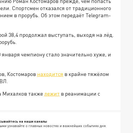
нию Роман Костомаров прежде, чем попасть
ели. Спортсмен отказался от традиционного
анием в прорубь. Об этом передаёт Telegram-
рой 38,4 продолжал выступать, выходя на лёд.
рорубь.
0 января чемпиону стало значительно хуже, и
.
ов, Костомаров
находится
в крайне тяжёлом
ВЛ.
а Михалков также
лежит
в реанимации с
сывайтесь на наши каналы
ыми узнавайте о главных новостях и важнейших событиях дня.