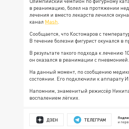
Олимпийский чемпион по фигурному ката
в реанимацию, болел на протяжении нед
лечения и вместо лекарств лечился окун
канал
Mash
.
Сообщается, что Костомаров с температу
В течение болезни фигурист окунался в п
В результате такого подхода к лечению 1
он оказался в реанимации с пневмонией
На данный момент, по сообщению медик
состоянии. Его подключили к аппарату И
Напомним, знаменитый режиссёр Никит
воспалением лёгких.
Подпи
ДЗЕН
ТЕЛЕГРАМ
и перв