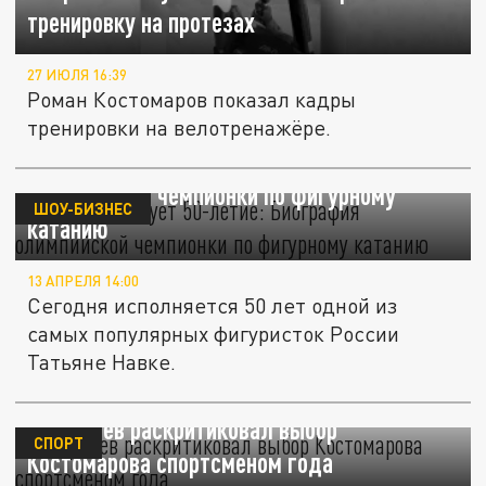
тренировку на протезах
27 ИЮЛЯ 16:39
Роман Костомаров показал кадры
тренировки на велотренажёре.
Навка празднует 50-летие: Биография
олимпийской чемпионки по фигурному
ШОУ-БИЗНЕС
катанию
13 АПРЕЛЯ 14:00
Сегодня исполняется 50 лет одной из
самых популярных фигуристок России
Татьяне Навке.
Губерниев раскритиковал выбор
СПОРТ
Костомарова спортсменом года