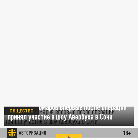
Роман Костомаров впервые после операции
ОБЩЕСТВО
принял участие в шоу Авербуха в Сочи
13 ИЮЛЯ 10:35
18+
АВТОРИЗАЦИЯ