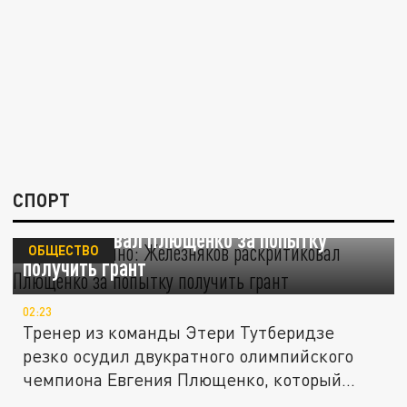
СПОРТ
"Просто смешно": Железняков
раскритиковал Плющенко за попытку
ОБЩЕСТВО
получить грант
02:23
Тренер из команды Этери Тутберидзе
резко осудил двукратного олимпийского
чемпиона Евгения Плющенко, который...