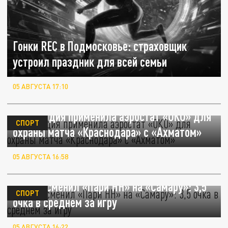
Гонки REC в Подмосковье: страховщик
устроил праздник для всей семьи
05 АВГУСТА 17:10
Росгвардия применила аэростат «ОКО» для
СПОРТ
охраны матча «Краснодара» с «Ахматом»
05 АВГУСТА 16:58
Зоткин сменил «Пари НН» на «Самару»: 3,5
СПОРТ
очка в среднем за игру
05 АВГУСТА 16:22