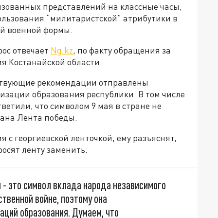
зованных представлений на классные часы,
ользования “милитаристской” атрибутики в
ой военной формы.
прос отвечает
Ng.kz
, по факту обращения за
я Костанайской области.
тствующие рекомендации отправлены
изации образования республики. В том числе
тветили, что символом 9 мая в стране не
тана Лента победы.
я с георгиевской ленточкой, ему разъяснят,
росят ленту заменить.
 - это символ вклада народа независимого
ственной войне, поэтому она
аций образования. Думаем, что