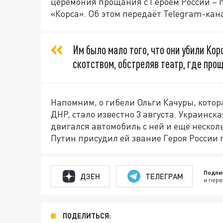
церемония прощания с Героем России – 
«Корса». Об этом передаёт Telegram-ка
Им было мало того, что они убили Кор
скотством, обстреляв театр, где прощ
Напомним, о гибели Ольги Качуры, кото
ДНР, стало известно 3 августа. Украинска
двигался автомобиль с ней и ещё неско
Путин присудил ей звание Героя России 
Подпи
ДЗЕН
ТЕЛЕГРАМ
и перв
ПОДЕЛИТЬСЯ: