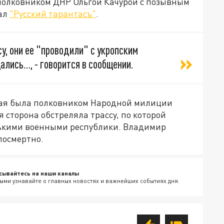
полковником ДНР Ольгой Качурой с позывным
нал
"Русский тарантасъ"
.
су, они ее "проводили" с укропским
ались…, - говорится в сообщении.
рая была полковником Народной милиции
я сторона обстреляла трассу, по которой
лькими военными республики. Владимир
посмертно.
сывайтесь на наши каналы
ыми узнавайте о главных новостях и важнейших событиях дня.