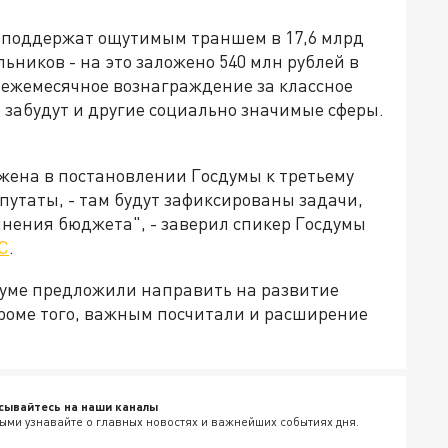
м поддержат ощутимым траншем в 17,6 млрд
льников - на это заложено 540 млн рублей в
 ежемесячное вознаграждение за классное
е забудут и другие социально значимые сферы.
жена в постановлении Госдумы к третьему
путаты, - там будут зафиксированы задачи,
лнения бюджета", - заверил спикер Госдумы
С
.
уме предложили направить на развитие
Кроме того, важным посчитали и расширение
сывайтесь на наши каналы
ыми узнавайте о главных новостях и важнейших событиях дня.