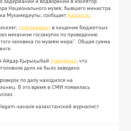
о задержании и водворении в изолятор
ора Национального музея, бывшего министра
ека Мухамедиулы, сообщает
Kaztag.kz
.
 коллег,
подозревают
в хищения бюджетных
ерез механизм госзакупок по проведению
ого человека по музеям мира". Общая сумма
енге.
ея Айдар Қырықыбай
утверждал
, что
головное дело не было заведено.
роверок по делу находился на
льниц. В это время в СМИ появилась
ысках.
legam-канале казахстанский журналист