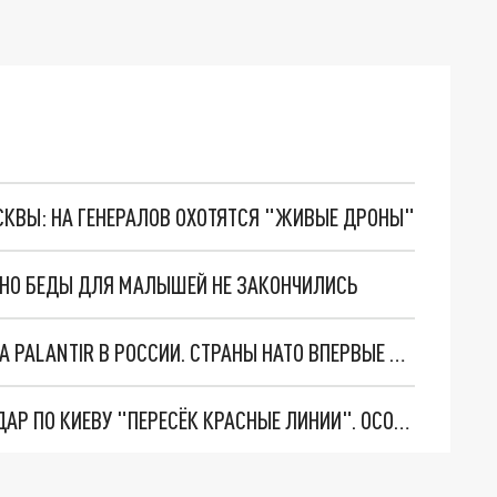
ОСКВЫ: НА ГЕНЕРАЛОВ ОХОТЯТСЯ "ЖИВЫЕ ДРОНЫ"
. НО БЕДЫ ДЛЯ МАЛЫШЕЙ НЕ ЗАКОНЧИЛИСЬ
"ОЧЕНЬ ПЛОХИЕ НОВОСТИ": БОЛЬШАЯ ОШИБКА PALANTIR В РОССИИ. СТРАНЫ НАТО ВПЕРВЫЕ ЗА СВО ОСТАНОВИЛИ ПОСТАВКИ ОРУЖИЯ. ВСУ ТЕРЯЮТ ПРИГРАНИЧЬЕ?
"ТЕРПЕНИЕ ПУТИНА ЛОПНУЛО". РЕКОРДНЫЙ УДАР ПО КИЕВУ "ПЕРЕСЁК КРАСНЫЕ ЛИНИИ". ОСОБЫЕ СПЕЦЫ КНДР НА ЛБС? ТАЙНЫЕ ПЕРЕГОВОРЫ ЕВРОПЫ И МОСКВЫ