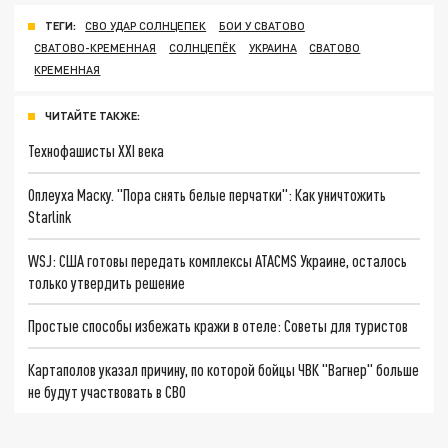
ТЕГИ:
СВО УДАР СОЛНЦЕПЕК
БОИ У СВАТОВО
СВАТОВО-КРЕМЕННАЯ
СОЛНЦЕПЁК
УКРАИНА
СВАТОВО
КРЕМЕННАЯ
ЧИТАЙТЕ ТАКЖЕ:
Технофашисты XXI века
Оплеуха Маску. "Пора снять белые перчатки": Как уничтожить
Starlink
WSJ: США готовы передать комплексы ATACMS Украине, осталось
только утвердить решение
Простые способы избежать кражи в отеле: Советы для туристов
Картаполов указал причину, по которой бойцы ЧВК "Вагнер" больше
не будут участвовать в СВО