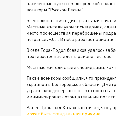
населённые пункты Белгородской област
военкоры "Русской Весны".
Боестолкновения с диверсантами началис
Местные жители укрылись в домах, однак
место происшествия переброшены подра
погранслужбы. В небе работает авиация.
В селе Гора-Подол боевиков удалось заб
противостояние идёт в районе Глотово.
Местные жители стали очевидцами, как п
Также военкоры сообщили, что президент
Украиной в Белгородской области. Дмит
украинских диверсантов – это попытка о
минимизировать отрицательный политич
Ранее Царьград.Казахстан писал, что у
может быть скандальная причина.