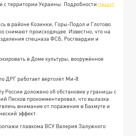
и с территории Украины. Подробности
пишут
ь в районе Козинки, Горы-Подол и Глотово.
о снимают происходящее. Известно, что на
зделения спецназа ФСБ, Росгвардии и
локировать в Доме культуры, вооружённое
о ДРГ работает вертолёт Ми-8.
у России доложено об обстановке у границы с
рий Песков прокомментировал, что вылазка
твлечь внимание от поражения в Бахмуте и
еский эффект.
 пропажи главкома ВСУ Валерия Залужного