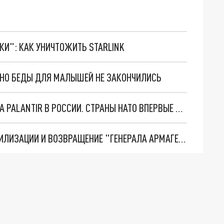
ТКИ": КАК УНИЧТОЖИТЬ STARLINK
. НО БЕДЫ ДЛЯ МАЛЫШЕЙ НЕ ЗАКОНЧИЛИСЬ
"ОЧЕНЬ ПЛОХИЕ НОВОСТИ": БОЛЬШАЯ ОШИБКА PALANTIR В РОССИИ. СТРАНЫ НАТО ВПЕРВЫЕ ЗА СВО ОСТАНОВИЛИ ПОСТАВКИ ОРУЖИЯ. ВСУ ТЕРЯЮТ ПРИГРАНИЧЬЕ?
ТРИ ГЛАВНЫХ ИНСАЙДА ОБ СВО. ОТМЕНА МОБИЛИЗАЦИИ И ВОЗВРАЩЕНИЕ "ГЕНЕРАЛА АРМАГЕДДОНА"? ОТЛИЧНЫЕ НОВОСТИ, КОТОРЫЕ ЖДАЛИ ВСЕ