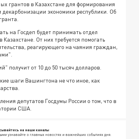
ых грантов в Казахстане для формирования
и декарбонизации экономики республики. Об
гранта.
ть на Госдеп будет принимать отдел
 Казахстане. От них требуется помогать
тельства, реагирующего на чаяния граждан,
ами".
" получит от 10 до 50 тысяч долларов.
акие шаги Вашингтона не что иное, как
арства.
ления депутатов Госдумы России о том, что в
атории США.
сывайтесь на наши каналы
ыми узнавайте о главных новостях и важнейших событиях дня.