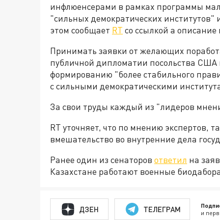
инфлюенсерами в рамках программы мал
"сильных демократических институтов" 
этом сообщает
RT
со ссылкой а описание 
Принимать заявки от желающих поработа
публичной дипломатии посольства США в
формированию "более стабильного прави
с сильными демократическими институт
За свои труды каждый из "лидеров мнений
RT уточняет, что по мнению экспертов, т
вмешательство во внутренние дела госуд
Ранее один из сенаторов
ответил
на заяв
Казахстане работают военные биодабор
Подпи
ДЗЕН
ТЕЛЕГРАМ
и перв