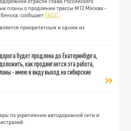
тодорожной отрасли глава Российского
ые планы о продлении трассы М12 Москва -
ябинска, сообщает
ТАСС
.
 является приоритетным и одним из
 дорога будет продлена до Екатеринбурга,
доложить, как продвигается эта работа,
ланы - имею в виду выход на сибирские
еры по укреплению автодорожной сети и
истралей.