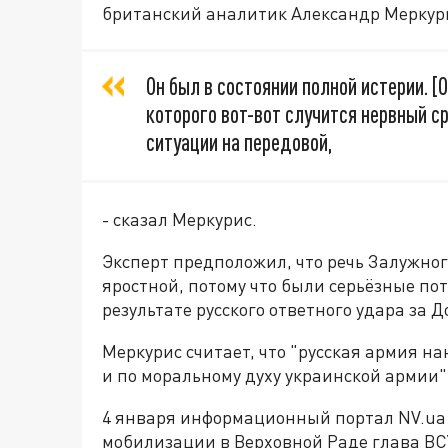
британский аналитик Александр Меркури
Он был в состоянии полной истерии. [
которого вот-вот случится нервный ср
ситуации на передовой,
- сказал Меркурис.
Эксперт предположил, что речь Залужног
яростной, потому что были серьёзные по
результате русского ответного удара за Д
Меркурис считает, что "русская армия 
и по моральному духу украинской армии"
4 января информационный портал NV.ua 
мобилизации в Верховной Раде глава В