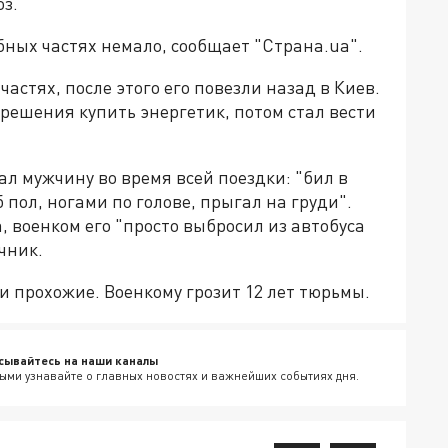
з.
ных частях немало, сообщает "Страна.ua".
стях, после этого его повезли назад в Киев.
решения купить энергетик, потом стал вести
ал мужчину во время всей поездки: "бил в
 пол, ногами по голове, прыгал на груди".
, военком его "просто выбросил из автобуса
чник.
и прохожие. Военкому грозит 12 лет тюрьмы.
сывайтесь на наши каналы
ыми узнавайте о главных новостях и важнейших событиях дня.