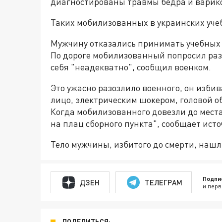
диагностированы травмы бедра и варико
Таких мобилизованных в украинских учеб
Мужчину отказались принимать учебных ча
По дороге мобилизованный попросил раз
себя "неадекватно", сообщил военком.
Это ужасно разозлило военного, он избив
лицо, электрическим шокером, головой об
Когда мобилизованного довезли до места
на плац сборного пункта", сообщает исто
Тело мужчины, избитого до смерти, нашл
Подпи
ДЗЕН
ТЕЛЕГРАМ
и перв
ПОДЕЛИТЬСЯ: