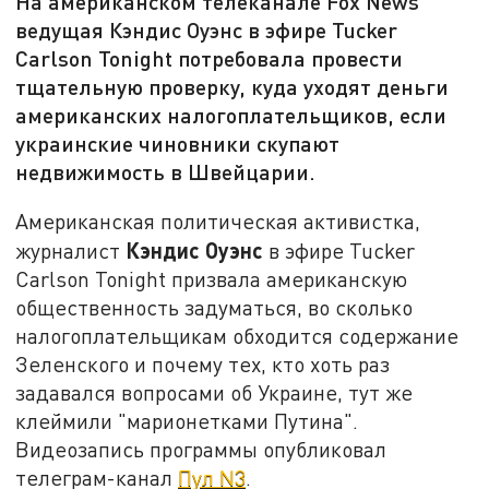
На американском телеканале Fox News
ведущая Кэндис Оуэнс в эфире Tucker
Carlson Tonight потребовала провести
тщательную проверку, куда уходят деньги
американских налогоплательщиков, если
украинские чиновники скупают
недвижимость в Швейцарии.
Американская политическая активистка,
Кэндис Оуэнс
журналист
в эфире Tucker
Carlson Tonight призвала американскую
общественность задуматься, во сколько
налогоплательщикам обходится содержание
Зеленского и почему тех, кто хоть раз
задавался вопросами об Украине, тут же
клеймили "марионетками Путина".
Видеозапись программы опубликовал
телеграм-канал
Пул N3
.