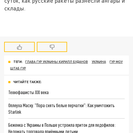
суток, как русские ракеты разнесли ангары и
склады.
ТЕГИ:
ГЛАВА ГУР УКРАИНЫ КИРИЛЛ БУДАНОВ
УКРАИНА
ГУР МОУ
ШТАБ ГУР
ЧИТАЙТЕ ТАКЖЕ:
Технофашисты XXI века
Оплеуха Маску. "Пора снять белые перчатки": Как уничтожить
Starlink
Беженка с Украины в Польше устроила притон для педофилов:
Недомать торговала приёмными детьми