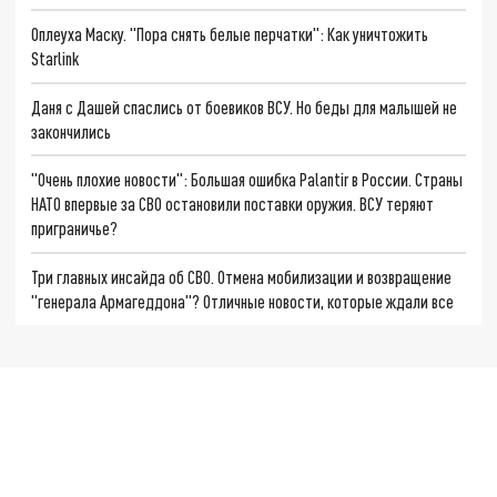
Оплеуха Маску. "Пора снять белые перчатки": Как уничтожить
Starlink
Даня с Дашей спаслись от боевиков ВСУ. Но беды для малышей не
закончились
"Очень плохие новости": Большая ошибка Palantir в России. Страны
НАТО впервые за СВО остановили поставки оружия. ВСУ теряют
приграничье?
Три главных инсайда об СВО. Отмена мобилизации и возвращение
"генерала Армагеддона"? Отличные новости, которые ждали все