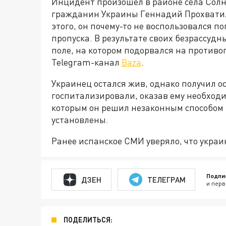
Инцидент произошёл в районе села Солн
гражданин Украины Геннадий Прохватил
этого, он почему-то не воспользовался п
пропуска. В результате своих безрассуд
поле, на котором подорвался на противо
Telegram-канал
Baza
.
Украинец остался жив, однако получил 
госпитализировали, оказав ему необход
которым он решил незаконным способом 
установлены.
Ранее испанское СМИ уверяло, что укра
Подпи
ДЗЕН
ТЕЛЕГРАМ
и перв
ПОДЕЛИТЬСЯ: