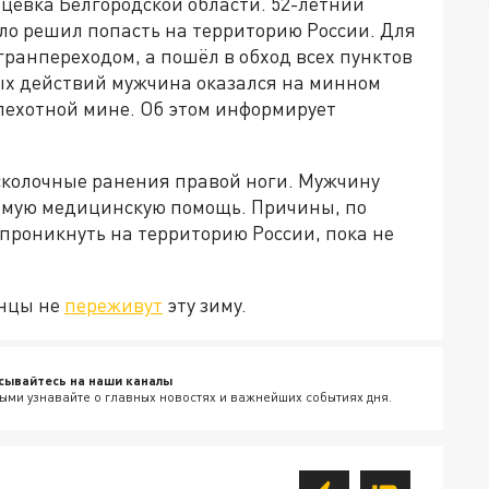
цевка Белгородской области. 52-летний
о решил попасть на территорию России. Для
огранпереходом, а пошёл в обход всех пунктов
ных действий мужчина оказался на минном
пехотной мине. Об этом информирует
осколочные ранения правой ноги. Мужчину
имую медицинскую помощь. Причины, по
проникнуть на территорию России, пока не
инцы не
переживут
эту зиму.
сывайтесь на наши каналы
ыми узнавайте о главных новостях и важнейших событиях дня.