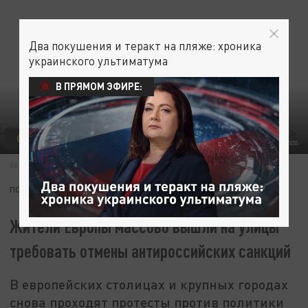
Два покушения и теракт на пляже: хроника
украинского ультиматума
В ПРЯМОМ ЭФИРЕ:
ОБЩЕСТВО
ФОТО: MALTE OSSOWSKI/SVEN SIMON/GLOBALLOOKPRESS
06 НОЯБРЯ 09:31
ПОДПИШИТЕСЬ:
Жители Европы массово вышли на улицы
требовать отмены антироссийских санкций
В европейских столицах и крупных городах
снова проходят протесты против политики