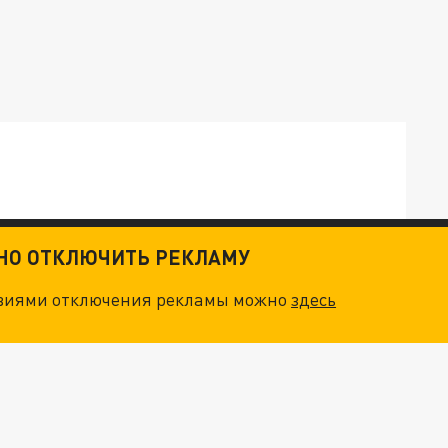
ТНО ОТКЛЮЧИТЬ РЕКЛАМУ
ОСКВЫ: НА ГЕНЕРАЛОВ ОХОТЯТСЯ "ЖИВЫЕ ДРОНЫ"
овиями отключения рекламы можно
здесь
. НО БЕДЫ ДЛЯ МАЛЫШЕЙ НЕ ЗАКОНЧИЛИСЬ
"МЫ ВАС ЗАСТАВИМ": ЖУТКИЕ ДЕТАЛИ ОХОТЫ НА ГЕНЕРАЛА. ЗЕЛЕНСКИЙ ОБЪЯСНИЛ ГЛАВНЫЙ СМЫСЛ ТЕРАКТА В ЦЕНТРЕ МОСКВЫ
НОВОЕ МАСШТАБНЕЙШЕЕ НАСТУПЛЕНИЕ. ТРИ УЛЬТИМАТУМА ЗЕЛЕНСКОГО ПУТИНУ. "ЛЬВОВ КИМА" ПОСТАВЯТ НА ПВО? ГЛОБАЛЬНЫЙ ПРОРЫВ ПОД ЗАПОРОЖЬЕМ