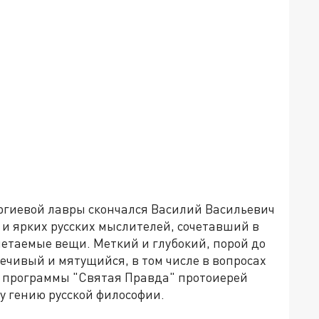
ергиевой лавры скончался Василий Васильевич
и ярких русских мыслителей, сочетавший в
четаемые вещи. Меткий и глубокий, порой до
речивый и мятущийся, в том числе в вопросах
й программы "Святая Правда" протоиерей
у гению русской философии.