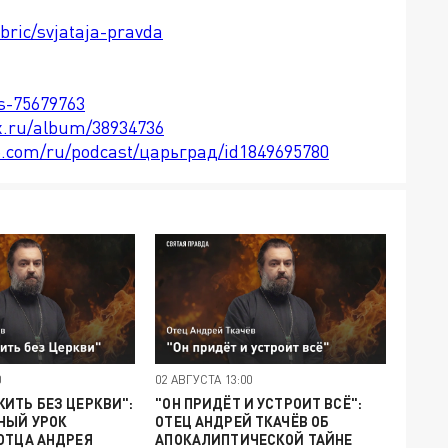
bric/svjataja-pravda
ts-75679763
x.ru/album/38934736
le.com/ru/podcast/царьград/id1849695780
0
02 АВГУСТА 13:00
ИТЬ БЕЗ ЦЕРКВИ":
"ОН ПРИДЁТ И УСТРОИТ ВСЁ":
НЫЙ УРОК
ОТЕЦ АНДРЕЙ ТКАЧЁВ ОБ
ОТЦА АНДРЕЯ
АПОКАЛИПТИЧЕСКОЙ ТАЙНЕ