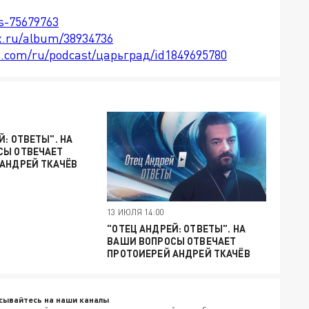
ts-75679763
x.ru/album/38934736
le.com/ru/podcast/царьград/id1849695780
Й: ОТВЕТЫ". НА
СЫ ОТВЕЧАЕТ
АНДРЕЙ ТКАЧЁВ
13 ИЮЛЯ 14:00
"ОТЕЦ АНДРЕЙ: ОТВЕТЫ". НА
ВАШИ ВОПРОСЫ ОТВЕЧАЕТ
ПРОТОИЕРЕЙ АНДРЕЙ ТКАЧЁВ
сывайтесь на наши каналы