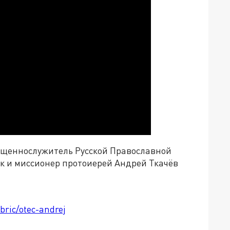
вященнослужитель Русской Православной
к и миссионер протоиерей Андрей Ткачёв
bric/otec-andrej