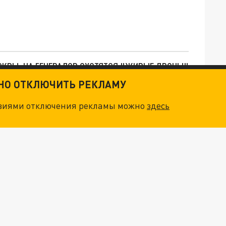
ОСКВЫ: НА ГЕНЕРАЛОВ ОХОТЯТСЯ "ЖИВЫЕ ДРОНЫ"
ТНО ОТКЛЮЧИТЬ РЕКЛАМУ
. НО БЕДЫ ДЛЯ МАЛЫШЕЙ НЕ ЗАКОНЧИЛИСЬ
овиями отключения рекламы можно
здесь
"МЫ ВАС ЗАСТАВИМ": ЖУТКИЕ ДЕТАЛИ ОХОТЫ НА ГЕНЕРАЛА. ЗЕЛЕНСКИЙ ОБЪЯСНИЛ ГЛАВНЫЙ СМЫСЛ ТЕРАКТА В ЦЕНТРЕ МОСКВЫ
АТИЛ ПЛЯЖ В ГЕЛЕНДЖИКЕ В КЛАДБИЩЕ