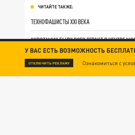
ЧИТАЙТЕ ТАКЖЕ:
ТЕХНОФАШИСТЫ XXI ВЕКА
"КРОТАМИ" БЫЛИ ВСЕ? ТЕРАКТ В ЦЕНТРЕ М
У ВАС ЕСТЬ ВОЗМОЖНОСТЬ БЕСПЛА
ДАНЯ С ДАШЕЙ СПАСЛИСЬ ОТ БОЕВИКОВ ВСУ
Ознакомиться с усл
ОТКЛЮЧИТЬ РЕКЛАМУ
"КУРОРТНЫЙ АД": УКРАИНСКИЙ ДРОН ПРЕВР
Новости СМИ2