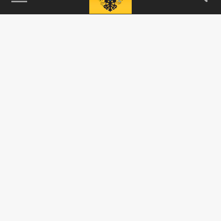
115093, г. Москва, переулок Партийный,
д.1, к.57, стр.3, эт.1, пом.I, ком.45