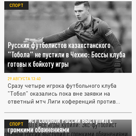
СПОРТ
Русских футболистов казахстанского
"Тобола" не пустили в Чехию: Боссы клуба
готовы к бойкоту игры
29 АВГУСТА 13:40
Сразу четыре игрока футбольного клуба
"Тобол" оказались пока вне заявки на
ответный мтч Лиги коференций против...
"На ЧМ-2018 все игры купили": Экс-
футболист сборной России выступил с
СПОРТ
громкими обвинениями