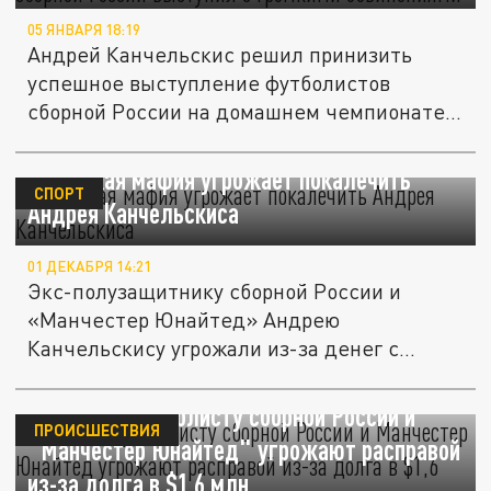
05 ЯНВАРЯ 18:19
Андрей Канчельскис решил принизить
успешное выступление футболистов
сборной России на домашнем чемпионате
мира...
Узбекская мафия угрожает покалечить
СПОРТ
Андрея Канчельскиса
01 ДЕКАБРЯ 14:21
Экс-полузащитнику сборной России и
«Манчестер Юнайтед» Андрею
Канчельскису угрожали из-за денег с
прошлого...
Бывшему футболисту сборной России и
ПРОИСШЕСТВИЯ
"Манчестер Юнайтед" угрожают расправой
из-за долга в $1,6 млн