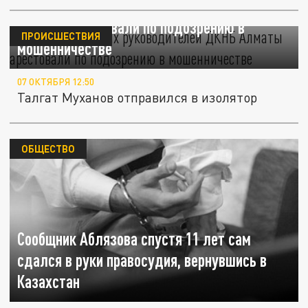
Одного из бывших руководителей ДКНБ
Алматы арестовали по подозрению в
ПРОИСШЕСТВИЯ
мошенничестве
07 ОКТЯБРЯ 12:50
Талгат Муханов отправился в изолятор
ОБЩЕСТВО
Сообщник Аблязова спустя 11 лет сам
сдался в руки правосудия, вернувшись в
Казахстан