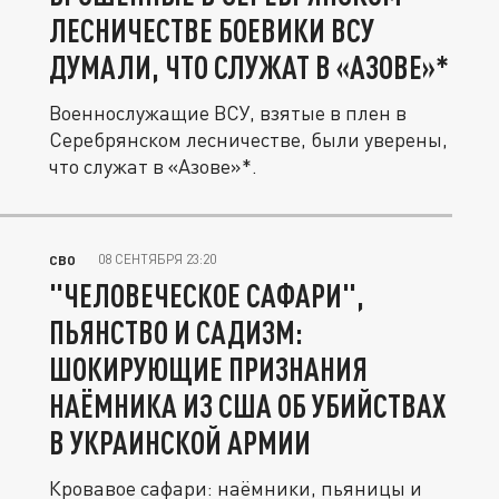
ЛЕСНИЧЕСТВЕ БОЕВИКИ ВСУ
ДУМАЛИ, ЧТО СЛУЖАТ В «АЗОВЕ»*
Военнослужащие ВСУ, взятые в плен в
Серебрянском лесничестве, были уверены,
что служат в «Азове»*.
08 СЕНТЯБРЯ 23:20
СВО
"ЧЕЛОВЕЧЕСКОЕ САФАРИ",
ПЬЯНСТВО И САДИЗМ:
ШОКИРУЮЩИЕ ПРИЗНАНИЯ
НАЁМНИКА ИЗ США ОБ УБИЙСТВАХ
В УКРАИНСКОЙ АРМИИ
Кровавое сафари: наёмники, пьяницы и