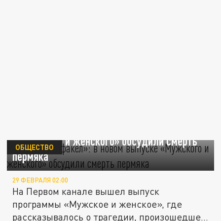
«Горел, как факел»: в новом выпуске
«Мужского и женского» обсудили смерть
ОБЩЕСТВО
пермяка
29 ФЕВРАЛЯ 02:00
На Первом канале вышел выпуск
программы «Мужское и женское», где
рассказывалось о трагедии, произошедшей