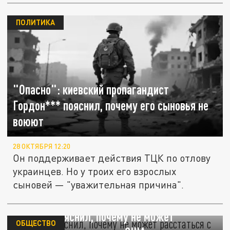
ПОЛИТИКА
"Опасно": киевский пропагандист
Гордон*** пояснил, почему его сыновья не
воюют
28 ОКТЯБРЯ 12:20
Он поддерживает действия ТЦК по отлову
украинцев. Но у троих его взрослых
сыновей — "уважительная причина".
Гордон объяснил, почему не может
ОБЩЕСТВО