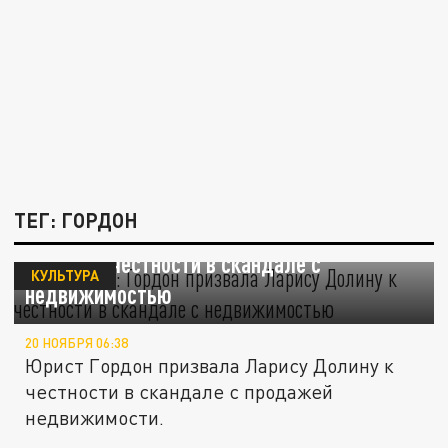
ТЕГ: ГОРДОН
«Это блат»: Гордон призвала Ларису
Долину к честности в скандале с
КУЛЬТУРА
недвижимостью
20 НОЯБРЯ 06:38
Юрист Гордон призвала Ларису Долину к
честности в скандале с продажей
недвижимости.