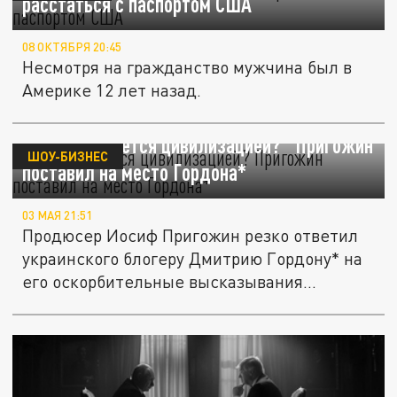
расстаться с паспортом США
08 ОКТЯБРЯ 20:45
Несмотря на гражданство мужчина был в
Америке 12 лет назад.
"Это называется цивилизацией?" Пригожин
ШОУ-БИЗНЕС
поставил на место Гордона*
03 МАЯ 21:51
Продюсер Иосиф Пригожин резко ответил
украинского блогеру Дмитрию Гордону* на
его оскорбительные высказывания...