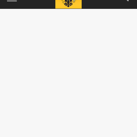
115093, г. Москва, переулок Партийный,
д.1, к.57, стр.3, эт.1, пом.I, ком.45