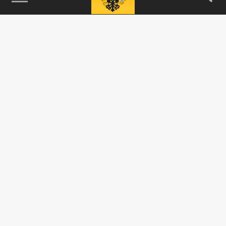
115093, г. Москва, переулок Партийный,
д.1, к.57, стр.3, эт.1, пом.I, ком.45