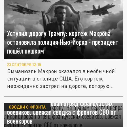
Уступил дорогу Трампу: кортеж Макрона
остановила полиция Нью-Йорка - президент
пошёл пешком
23 СЕНТЯБРЯ 12:15
Эмманюэль Макрон оказался в необычной
ситуации в столице США. Его кортеж
неожиданно застрял на дороге, которую...
Горячий привет Макрону. На правом берегу
Днепра ликвидирован отряд французских
СВОДКИ С ФРОНТА
боевиков. Свежая сводка с фронтов СВО от
военкоров