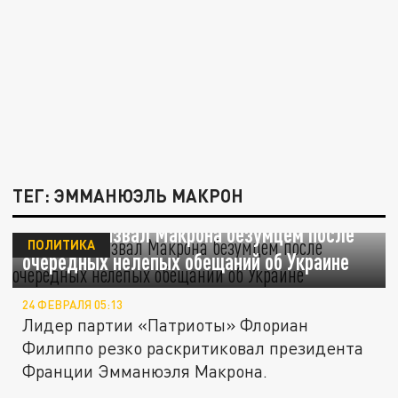
ТЕГ: ЭММАНЮЭЛЬ МАКРОН
Филиппо назвал Макрона безумцем после
ПОЛИТИКА
очередных нелепых обещаний об Украине
24 ФЕВРАЛЯ 05:13
Лидер партии «Патриоты» Флориан
Филиппо резко раскритиковал президента
Франции Эмманюэля Макрона.