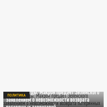
Поцелуй Иуды. Макрон предает Зеленского
ПОЛИТИКА
заявлением о невозможности возврата
потерянных территорий