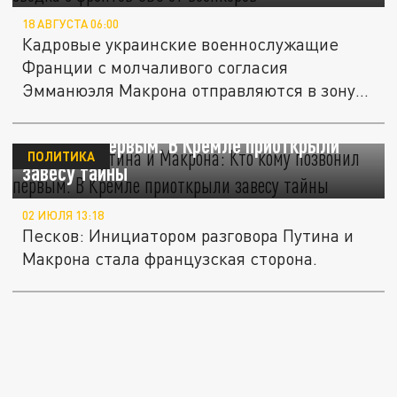
18 АВГУСТА 06:00
Кадровые украинские военнослужащие
Франции с молчаливого согласия
Эмманюэля Макрона отправляются в зону
боевых...
Разговор Путина и Макрона: Кто кому
позвонил первым. В Кремле приоткрыли
ПОЛИТИКА
завесу тайны
02 ИЮЛЯ 13:18
Песков: Инициатором разговора Путина и
Макрона стала французская сторона.