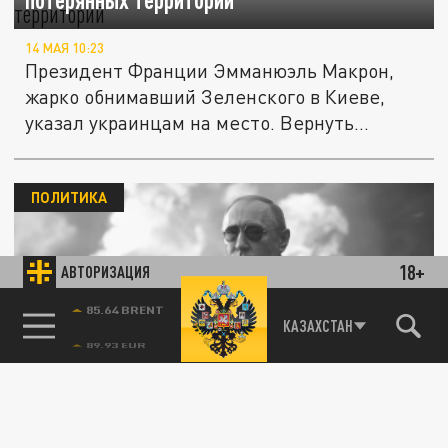
14 МАЯ 10:23
Президент Франции Эмманюэль Макрон,
жарко обнимавший Зеленского в Киеве,
указал украинцам на место. Вернуть...
ПОЛИТИКА
18+
АВТОРИЗАЦИЯ
85.64 BRENT
КАЗАХСТАН
Лидеры Европы в панике продолжают
пугать страны "ужасными русскими"
08 МАЯ 23:41