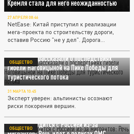
Кремля стала для него неожиданностью
27 АПРЕЛЯ 08:46
NetEase: Китай приступил к реализации
мега-проекта по строительству дороги,
оставив Россию "не у дел". Дорога...
В Киргизии рассказали о последствиях
ОБЩЕСТВО
гибели Наговицыной на Пике Победы для
туристического потока
31 МАРТА 10:45
Эксперт уверен: альпинисты осознают
риски покорения вершин.
Киргизия судится с Россией из-за
ОБЩЕСТВО
мигрантов: Речь идет о полисах ОМС