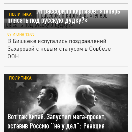
Кресло в ООН рассорило киргизов: «Теперь
ПОЛИТИКА
плясать под русскую дудку?»
09 ИЮНЯ 13:05
В Бишкеке испугались поздравлений
Захаровой с новым статусом в Совбезе
ООН.
ПОЛИТИКА
Вот так Китай. Запустил мега-проект,
оставив Россию "не у дел": Реакция