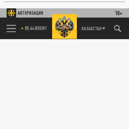
18+
ОБЩЕСТВО
АВТОРИЗАЦИЯ
85.64 BRENT
КАЗАХСТАН
РИА: Альпинист против эвакуации тела
погибшей Наговициной с пика Победы
22 ЯНВАРЯ 09:47
Альпинист объяснил, почему он призывает
подумать и оставить тело погибшей
Наговициной на пике Победы.
ПОЛИТИКА