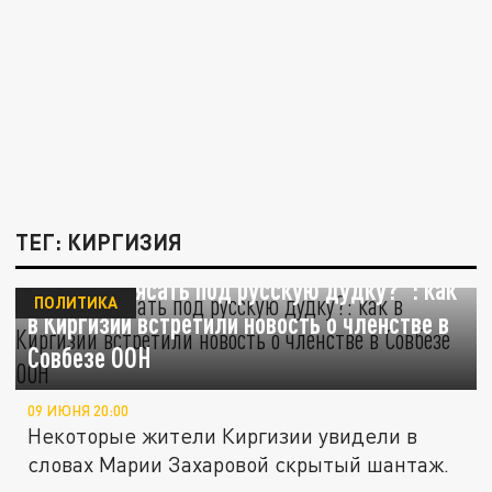
ТЕГ: КИРГИЗИЯ
"Теперь плясать под русскую дудку?": как
ПОЛИТИКА
в Киргизии встретили новость о членстве в
Совбезе ООН
09 ИЮНЯ 20:00
Некоторые жители Киргизии увидели в
словах Марии Захаровой скрытый шантаж.