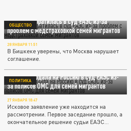
Киргизия обратилась в суд ЕАЭС из-за
ОБЩЕСТВО
проблем с медстраховкой семей мигрантов
28 ЯНВАРЯ 11:51
В Бишкеке уверены, что Москва нарушает
соглашение.
Киргизия подала на Россию в суд ЕАЭС из-
ПОЛИТИКА
за полисов ОМС для семей мигрантов
27 ЯНВАРЯ 18:47
Исковое заявление уже находится на
рассмотрении. Первое заседание прошло, а
окончательное решение судьи ЕАЭС...