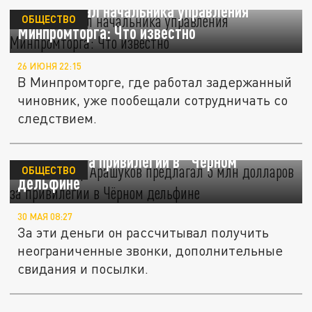
СК задержал начальника управления
ОБЩЕСТВО
Минпромторга: Что известно
26 ИЮНЯ 22:15
В Минпромторге, где работал задержанный
чиновник, уже пообещали сотрудничать со
следствием.
Экс-сенатор Арашуков предлагал 5 млн
долларов за привилегии в "Чёрном
ОБЩЕСТВО
дельфине"
30 МАЯ 08:27
За эти деньги он рассчитывал получить
неограниченные звонки, дополнительные
свидания и посылки.