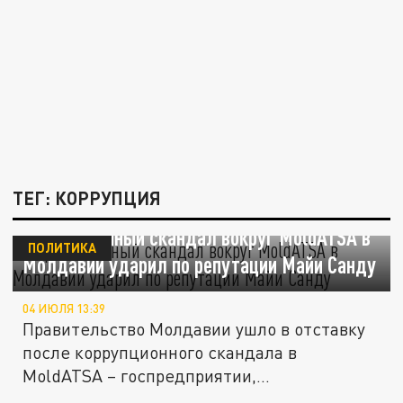
ТЕГ: КОРРУПЦИЯ
Коррупционный скандал вокруг MoldATSA в
ПОЛИТИКА
Молдавии ударил по репутации Майи Санду
04 ИЮЛЯ 13:39
Правительство Молдавии ушло в отставку
после коррупционного скандала в
MoldATSA – госпредприятии,...