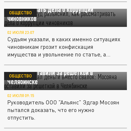
Верховный суд разъяснил, как
рассматривать дела о коррупции
ОБЩЕСТВО
чиновников
02 ИЮЛЯ 23:07
Судьям указали, в каких именно ситуациях
чиновникам грозит конфискация
имущества и увольнение по статье, а...
Ликвидировал деньги вместо свалок:
Мосояна оставили за решеткой в
ОБЩЕСТВО
Челябинске
02 ИЮЛЯ 09:15
Руководитель ООО "Альянс" Эдгар Мосоян
пытался доказать, что его нужно
отпустить.