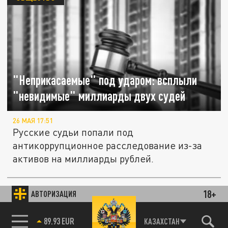
"Неприкасаемые" под ударом: всплыли
"невидимые" миллиарды двух судей
26 МАЯ 17:51
Русские судьи попали под
антикоррупционное расследование из-за
активов на миллиарды рублей.
Советник офиса Зеленского возложил вину
18+
АВТОРИЗАЦИЯ
ПОЛИТИКА
за взяточничество на Украине на Москву
85.64 BRENT
КАЗАХСТАН