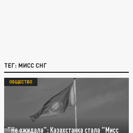
ТЕГ: МИСС СНГ
ОБЩЕСТВО
"Не ожидала": Казахстанка стала "Мисс