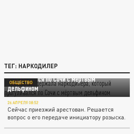
ТЕГ: НАРКОДИЛЕР
Полиция задержала наркодилера, который
прогуливался по Сочи с мёртвым
ОБЩЕСТВО
дельфином
26 АПРЕЛЯ 08:52
Сейчас приезжий арестован. Решается
вопрос о его передаче инициатору розыска.