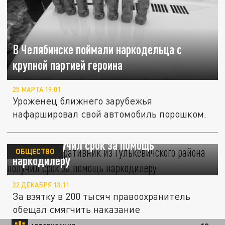
В Челябинске поймали наркодельца с
крупной партией героина
25 МАРТА 19:01
Уроженец ближнего зарубежья
нафаршировал свой автомобиль порошком.
Бывший оперативник из Гулькевичского
района получил срок за помощь
ОБЩЕСТВО
наркодилеру
22 ДЕКАБРЯ 13:11
За взятку в 200 тысяч правоохранитель
обещал смягчить наказание
подозреваемому в обороте наркотиков.