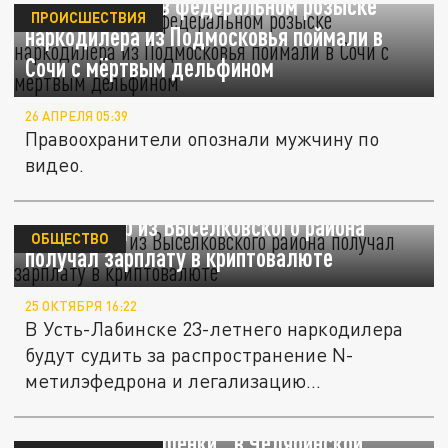
Находящегося в федеральном розыске
ПРОИСШЕСТВИЯ
наркодилера из Подмосковья поймали в
Сочи с мёртвым дельфином
26 АПРЕЛЯ 05:39
Правоохранители опознали мужчину по
видео.
Наркодилер из Выселковского района
ОБЩЕСТВО
получал зарплату в криптовалюте
25 ОКТЯБРЯ 16:22
В Усть-Лабинске 23-летнего наркодилера
будут судить за распространение N-
метилэфедрона и легализацию...
ФСБ поймала "гастролёра" с особо крупной
партией "запрещёнки" в Челябинской