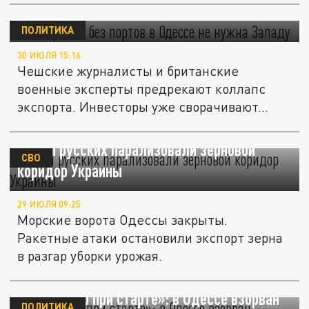
PL: Украина без портов в Одессе не нужна
Западу
ПОЛИТИКА
30 ИЮЛЯ 15:16
Чешские журналисты и британские
военные эксперты предрекают коллапс
экспорта. Инвесторы уже сворачивают...
Удары русских парализовали зерновой
СВО
коридор Украины
29 ИЮЛЯ 09:25
Морские ворота Одессы закрыты.
Ракетные атаки остановили экспорт зерна
в разгар уборки урожая.
«Сработало при старте»: в Одессе взорван
ПОЛИТИКА