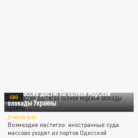
MP: Россия достигла полной морской
СВО
блокады Украины
27 ИЮЛЯ 15:53
Возмездие настигло: иностранные суда
массово уходят из портов Одесской