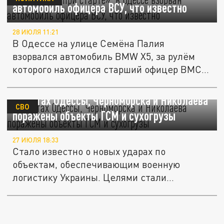
автомобиль офицера ВСУ, что известно
28 ИЮЛЯ 11:21
В Одессе на улице Семёна Палия
взорвался автомобиль BMW X5, за рулём
которого находился старший офицер ВМС...
В портах Одессы, Черноморска и Николаева
СВО
поражены объекты ГСМ и сухогрузы
27 ИЮЛЯ 18:33
Стало известно о новых ударах по
объектам, обеспечивающим военную
логистику Украины. Целями стали
резервуары с...