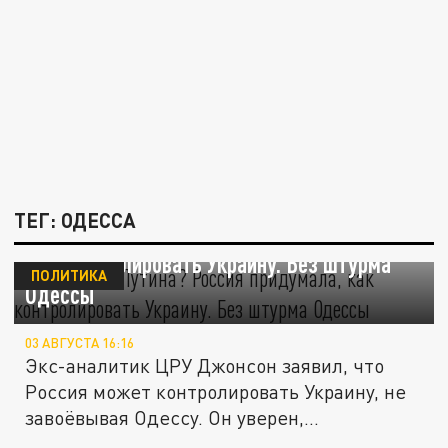
ТЕГ: ОДЕССА
И это "план Путина"? Россия придумала,
как контролировать Украину. Без штурма
ПОЛИТИКА
Одессы
03 АВГУСТА 16:16
Экс-аналитик ЦРУ Джонсон заявил, что
Россия может контролировать Украину, не
завоёвывая Одессу. Он уверен,...