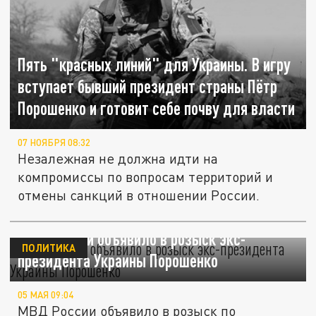
Пять "красных линий" для Украины. В игру
вступает бывший президент страны Пётр
Порошенко и готовит себе почву для власти
07 НОЯБРЯ 08:32
Незалежная не должна идти на
компромиссы по вопросам территорий и
отмены санкций в отношении России.
МВД России объявило в розыск экс-
ПОЛИТИКА
президента Украины Порошенко
05 МАЯ 09:04
МВД России объявило в розыск по