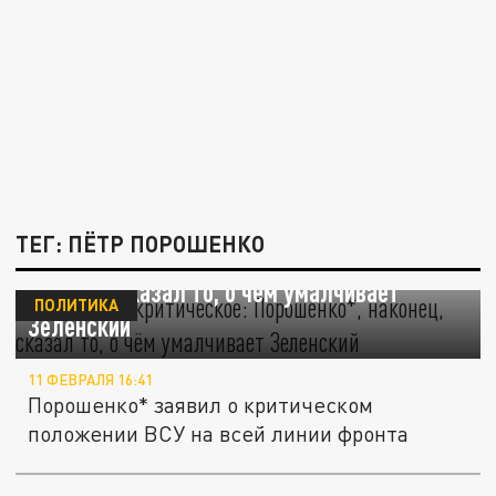
ТЕГ: ПЁТР ПОРОШЕНКО
"Положение критическое": Порошенко*,
наконец, сказал то, о чём умалчивает
ПОЛИТИКА
Зеленский
11 ФЕВРАЛЯ 16:41
Порошенко* заявил о критическом
положении ВСУ на всей линии фронта