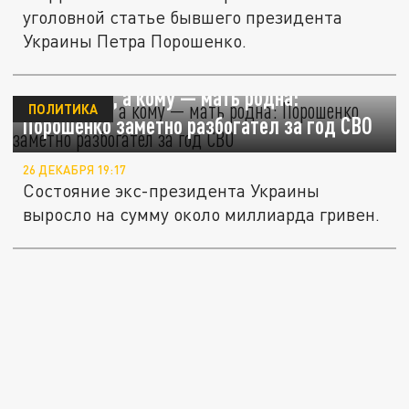
уголовной статье бывшего президента
Украины Петра Порошенко.
Кому война, а кому — мать родна:
ПОЛИТИКА
Порошенко заметно разбогател за год СВО
26 ДЕКАБРЯ 19:17
Состояние экс-президента Украины
выросло на сумму около миллиарда гривен.