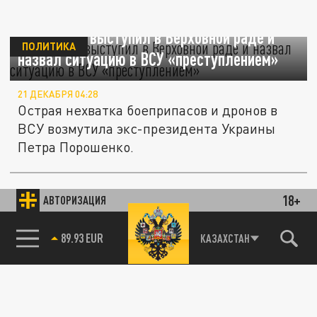
Порошенко выступил в Верховной раде и
ПОЛИТИКА
назвал ситуацию в ВСУ «преступлением»
21 ДЕКАБРЯ 04:28
Острая нехватка боеприпасов и дронов в
ВСУ возмутила экс-президента Украины
Петра Порошенко.
Порошенко: Запад лишил Украину ценного
"подарка" в преддверии контрнаступления
18+
УКРАИНА
АВТОРИЗАЦИЯ
ВСУ
85.64 BRENT
КАЗАХСТАН
15 МАЯ 16:09
Экс-президент Украины заверил, что в
Киеве никто не ждёт западных
истребителей для начала обещанного...