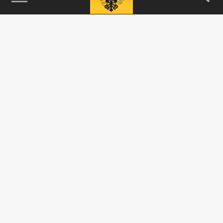
115093, г. Москва, переулок Партийный,
д.1, к.57, стр.3, эт.1, пом.I, ком.45