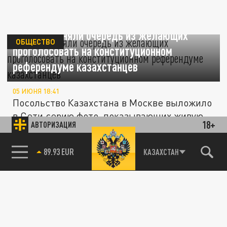
В Москве сняли очередь из желающих
ОБЩЕСТВО
проголосовать на конституционном
референдуме казахстанцев
05 ИЮНЯ 18:41
Посольство Казахстана в Москве выложило
в Сети серию фото, показывающих живую
18+
АВТОРИЗАЦИЯ
очередь из казахстанцев,...
85.64 BRENT
КАЗАХСТАН
ПОЛИТИКА