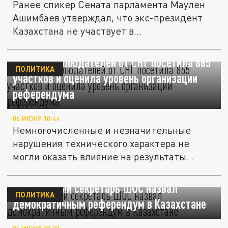
Ранее спикер Сената парламента Маулен
Ашимбаев утверждал, что экс-президент
Казахстана не участвует в...
Миссия наблюдателей от СНГ посетила 865
ПОЛИТИКА
участков и оценила уровень организации
референдума
06 ИЮНЯ 10:44
Немногочисленные и незначительные
нарушения технического характера не
могли оказать влияние на результаты...
Генеральный секретарь ШОС назвал
ПОЛИТИКА
демократичным референдум в Казахстане