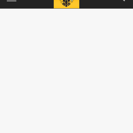
115093, г. Москва, переулок Партийный,
д.1, к.57, стр.3, эт.1, пом.I, ком.45