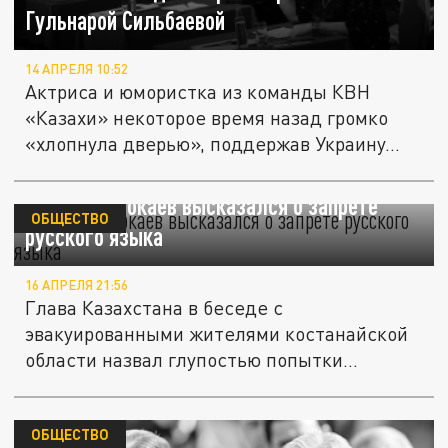
Гульнарой Сильбаевой
14 АПРЕЛЯ 10:52
Актриса и юмористка из команды КВН
«Казахи» некоторое время назад громко
«хлопнула дверью», поддержав Украину...
Глупость: Токаев высказался о запрете
ОБЩЕСТВО
русского языка
16 АПРЕЛЯ 21:56
Глава Казахстана в беседе с
эвакуированными жителями костанайской
области назвал глупостью попытки
некоторых...
ОБЩЕСТВО