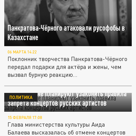
Панкратова-Чёрного атаковали русофобы в
Казахстане
06 МАРТА 14:22
Поклонник творчества Панкратова-Чёрного
передал подарки для актёра и жены, чем
вызвал бурную реакцию...
В Казахстане планируют узаконить правила
ПОЛИТИКА
запрета концертов русских артистов
15 ФЕВРАЛЯ 17:08
Глава министерства культуры Аида
Балаева высказалась об отмене концертов