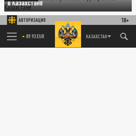
в Казахстане
18 ЯНВАРЯ 07:13
18+
АВТОРИЗАЦИЯ
В Казахстане продолжают бушевать
страсти по поводу недавнего поста
85.64 BRENT
КАЗАХСТАН
телеведущей Тины Канделаки, в котором
она...
РЕАКЦИЯ
Блогер из Казахстана заявил о
каждодневных угрозах русофобов: "Меня
убьют как Киву"
06 ДЕКАБРЯ 21:34