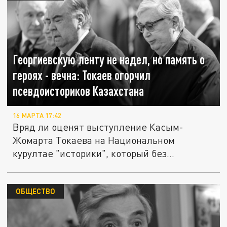
Георгиевскую ленту не надел, но память о
героях - вечна: Токаев огорчил
псевдоисториков Казахстана
16 МАРТА 17:42
Вряд ли оценят выступление Касым-
Жомарта Токаева на Национальном
курултае "историки", который без
зазрения...
ОБЩЕСТВО